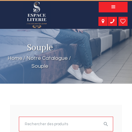
A PROPOS
NOS PRODUITS
NOTRE CATALOGUE
ESPACE KIDS
Souple
ESPACE SENIORS
ESPACE NATURE
Home
Notre Catalogue
ACTUALITÉS
Souple
CONTACT
Rechercher