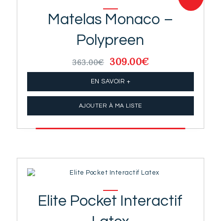
Matelas Monaco –
Polypreen
Le
309.00
€
Le
363.00
€
prix
prix
initial
actuel
EN SAVOIR +
était :
est :
363.00€.
309.00€.
AJOUTER À MA LISTE
Elite Pocket Interactif