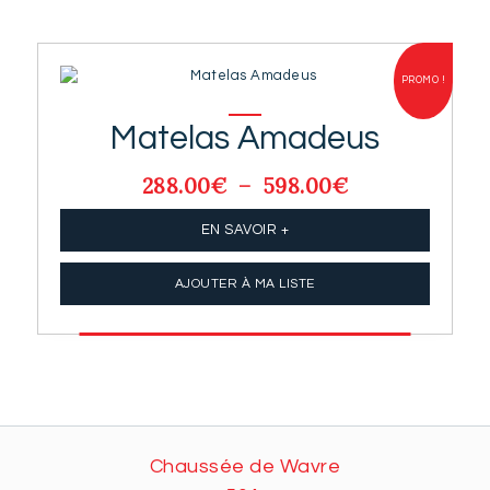
PROMO !
Matelas Amadeus
288.00
€
–
598.00
€
Plage
de
prix :
EN SAVOIR +
288.00€
à
AJOUTER À MA LISTE
598.00€
Chaussée de Wavre