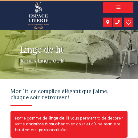
A PROPOS
NOS PRODUITS
NOTRE CATALOGUE
ESPACE KIDS
Linge de lit
ESPACE SENIORS
ESPACE NATURE
Home
Linge de lit
ACTUALITÉS
CONTACT
Mon lit, ce complice élégant que j’aime,
chaque soir, retrouver !
Notre gamme de
linge de lit
vous permettra de décorer
votre
chambre à coucher
avec goût et d’une manière
hautement
personnalisée
.