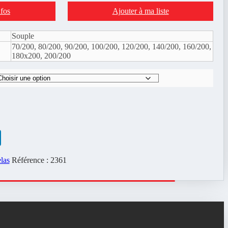
ctuel
fos
Ajouter à ma liste
t :
09.00€.
Souple
70/200, 80/200, 90/200, 100/200, 120/200, 140/200, 160/200,
180x200, 200/200
rest
LinkedIn
las
Référence :
2361