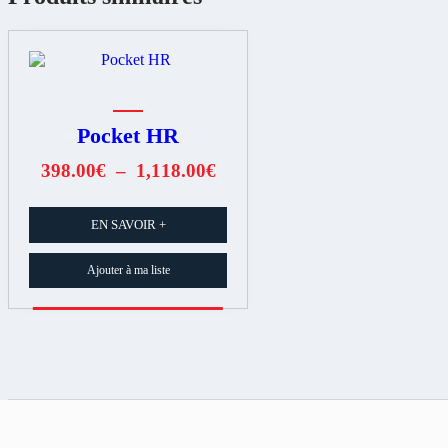
Pocket HR
Plage
398.00
€
–
1,118.00
€
de
prix :
EN SAVOIR +
398.00€
à
Ajouter à ma liste
1,118.00€