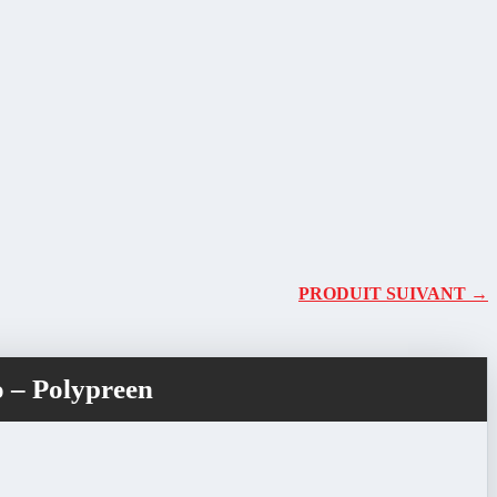
PRODUIT SUIVANT →
 – Polypreen
e
rix