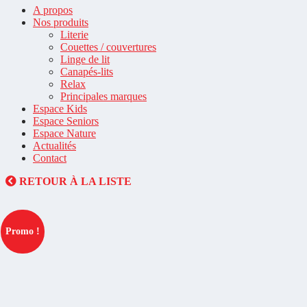
A propos
Nos produits
Literie
Couettes / couvertures
Linge de lit
Canapés-lits
Relax
Principales marques
Espace Kids
Espace Seniors
Espace Nature
Actualités
Contact
RETOUR À LA LISTE
Promo !