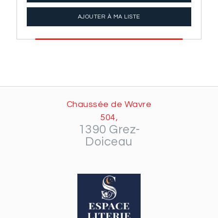
AJOUTER À MA LISTE
Chaussée de Wavre
504,
1390 Grez-
Doiceau