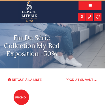
A PROPOS
NOS PRODUITS
NOTRE CATALOGUE
ESPACE KIDS
Fin De Série
ESPACE SENIORS
ESPACE NATURE
Collection My Bed
ACTUALITÉS
Exposition -50%
CONTACT
RETOUR À LA LISTE
PRODUIT SUIVANT →
PROMO !