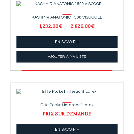
KASHMIR ANATOMIC 1500 VISCOGEL
1,232.00
€
–
2,826.00
€
Plage
de
prix :
1,232.00€
EN SAVOIR +
à
2,826.00€
AJOUTER À MA LISTE
Elite Pocket Interactif Latex
PRIX SUR DEMANDE
EN SAVOIR +