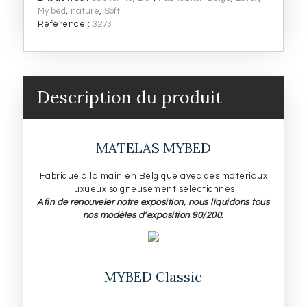
g
o
e
r
d
My bed
,
nature
,
Soft
-50%
e
o
r
e
I
Référence :
3273
r
k
s
n
t
Description du produit
MATELAS MYBED
Fabriqué à la main en Belgique avec des matériaux
luxueux soigneusement sélectionnés
Afin de renouveler notre exposition, nous liquidons tous
nos modèles d’exposition 90/200.
MYBED Classic