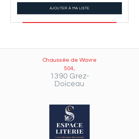
AJOUTER À MA LISTE
Chaussée de Wavre
504,
1390 Grez-
Doiceau