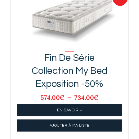
Fin De Série
Collection My Bed
Exposition -50%
574.00
€
–
734.00
€
Plage
de
prix :
EN SAVOIR +
574.00€
à
AJOUTER À MA LISTE
734.00€