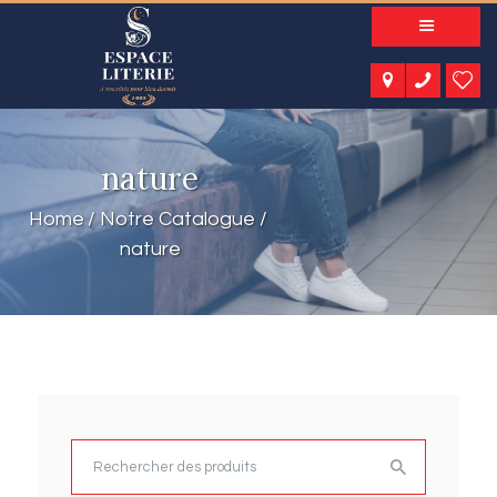
A PROPOS
NOS PRODUITS
NOTRE CATALOGUE
ESPACE KIDS
nature
ESPACE SENIORS
ESPACE NATURE
Home
Notre Catalogue
ACTUALITÉS
nature
CONTACT
Rechercher