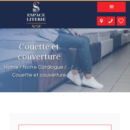
A PROPOS
NOS PRODUITS
NOTRE CATALOGUE
ESPACE KIDS
Couette et
ESPACE SENIORS
ESPACE NATURE
couverture
ACTUALITÉS
Home
Notre Catalogue
...
CONTACT
Couette et couverture