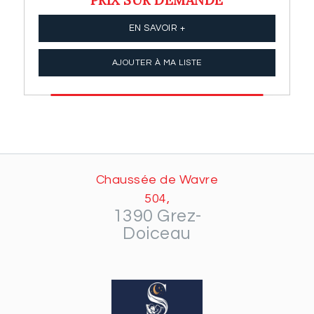
EN SAVOIR +
AJOUTER À MA LISTE
Chaussée de Wavre
504,
1390 Grez-
Doiceau