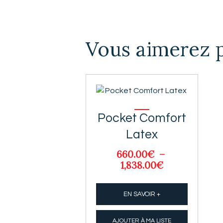
Vous aimerez 
Pocket Comfort
Latex
660.00
€
–
1,838.00
€
Plage
de
prix :
EN SAVOIR +
660.00€
à
1,838.00€
AJOUTER À MA LISTE