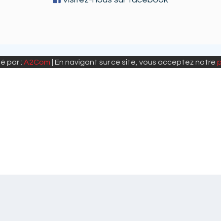
é par :
A2Com
| En navigant sur ce site, vous acceptez notre
p
t et l'utilisation de son site. En continuant à surfer sur ce sit
" to give you the best browsing experience possible. If you co