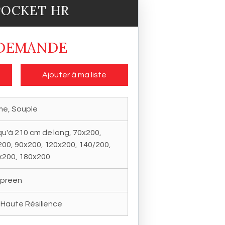
POCKET HR
 DEMANDE
Ajouter à ma liste
me, Souple
u'à 210 cm de long, 70x200,
00, 90x200, 120x200, 140/200,
x200, 180x200
ypreen
 Haute Résilience