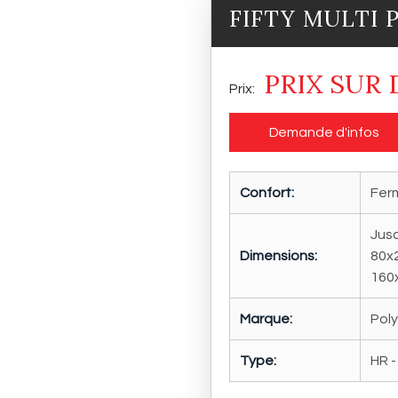
FIFTY MULTI 
PRIX SUR
Demande d'infos
Confort:
Fer
Jusq
Dimensions:
80x2
160
Marque:
Pol
Type:
HR -