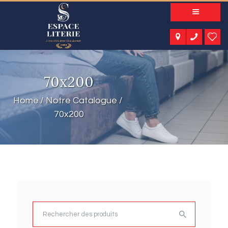
A PROPOS
NOS PRODUITS
NOTRE CATALOGUE
ESPACE KIDS
70x200
ESPACE SENIORS
ESPACE NATURE
Home
Notre Catalogue
ACTUALITÉS
70x200
CONTACT
Rechercher