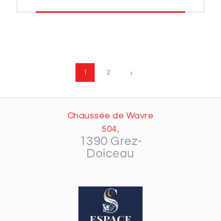
1
2
→
Chaussée de Wavre
504,
1390 Grez-
Doiceau