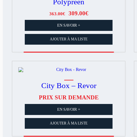
Polypreen
Le
309.00
€
Le
363.00
€
prix
prix
EN SAVOIR +
initial
actuel
était :
est :
AJOUTER À MA LISTE
363.00€.
309.00€.
City Box – Revor
PRIX SUR DEMANDE
EN SAVOIR +
AJOUTER À MA LISTE