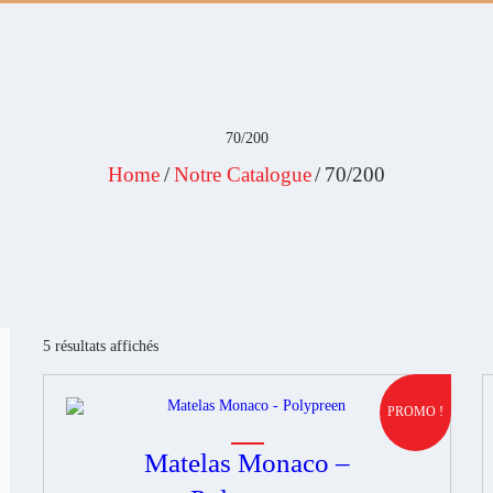
Plongez au coeur
A PROPOS
de notre showroom
virtuel
NOS PRODUITS
ESPACE KIDS
70/200
ESPACE SENIORS
Home
Notre Catalogue
70/200
ESPACE NATURE
ACTUALITÉS
CONTACT
5 résultats affichés
Trié
du
plus
récent
PROMO !
au
plus
ancien
Matelas Monaco –