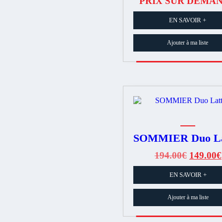
PRIX SUR DEMA
EN SAVOIR +
Ajouter à ma liste
SOMMIER Duo La
Le
194.00
€
149.00
€
prix
EN SAVOIR +
initial
était :
194.00€
Ajouter à ma liste