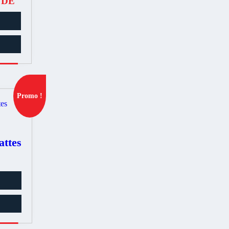
NDE
Promo !
ttes
Le
prix
actuel
est :
.
149.00€.