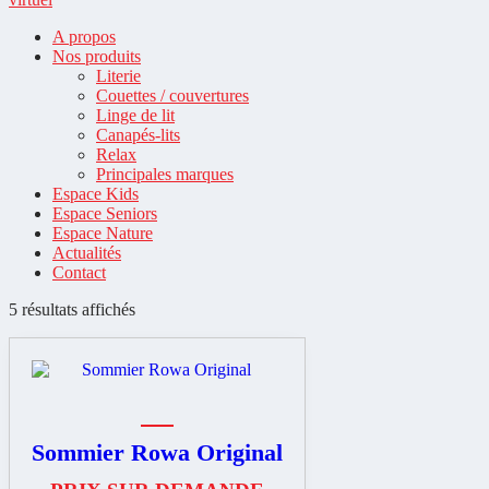
A propos
Nos produits
Literie
Couettes / couvertures
Linge de lit
Canapés-lits
Relax
Principales marques
Espace Kids
Espace Seniors
Espace Nature
Actualités
Contact
Trié
5 résultats affichés
du
plus
récent
au
plus
ancien
Sommier Rowa Original