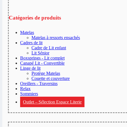
Catégories de produits
Matelas
Matelas à ressorts ensachés
Cadres de lit
Cadre de Lit enfant
Lit Sénior
Boxsprings - Lit complet
Canapé Lit - Convertible
Linge de lit
Protège Matelas
Couette et couverture
Oreillers - Traversins
Relax
Sommiers
Outlet – Sélection Espace Literie