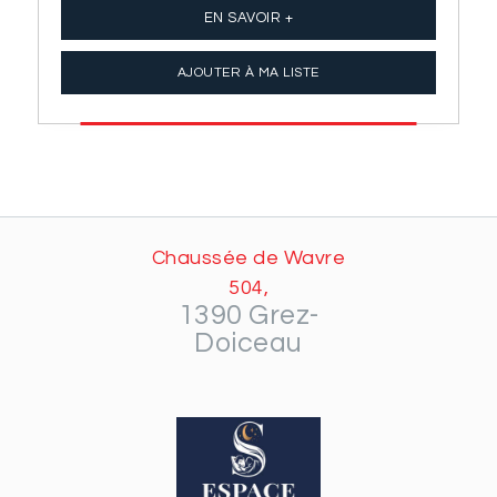
EN SAVOIR +
AJOUTER À MA LISTE
Chaussée de Wavre
504,
1390 Grez-
Doiceau