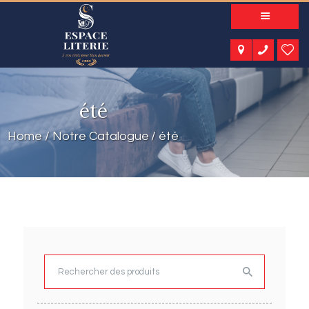
A PROPOS
NOS PRODUITS
NOTRE CATALOGUE
ESPACE KIDS
été
ESPACE SENIORS
ESPACE NATURE
Home
Notre Catalogue
été
ACTUALITÉS
CONTACT
Rechercher