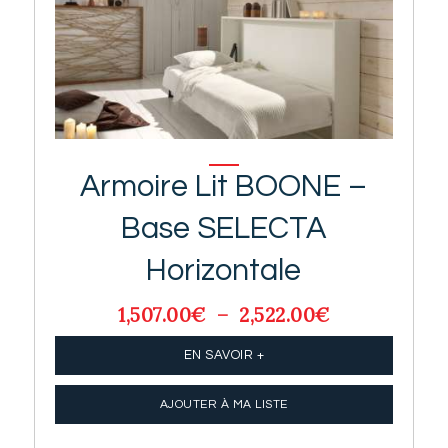
Armoire Lit BOONE –
Base SELECTA
Horizontale
1,507.00
€
–
2,522.00
€
Plage
de
prix :
EN SAVOIR +
1,507.00€
à
AJOUTER À MA LISTE
2,522.00€