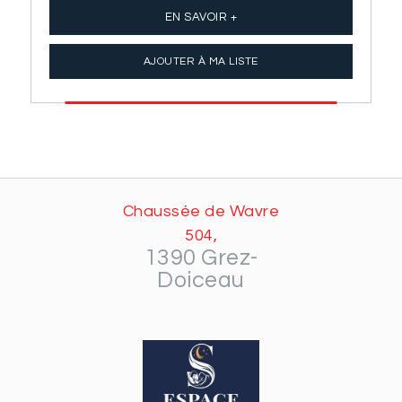
de
prix :
EN SAVOIR +
1,802.00€
à
AJOUTER À MA LISTE
2,794.00€
Chaussée de Wavre
504,
1390 Grez-
Doiceau