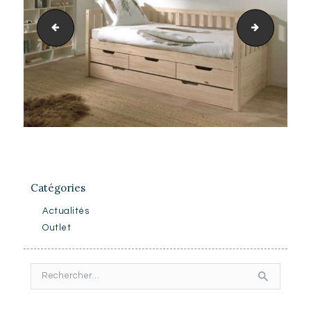
CANOE ADVENTURE DETAIL 09
LAKE HOU
Catégories
Actualités
Outlet
Rechercher :