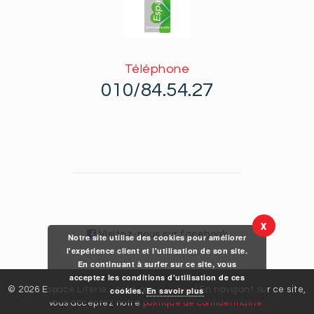
Téléphone
010/84.54.27
X
Visitez-nous sur facebook
Notre site utilise des cookies pour améliorer
l'expérience client et l'utilisation de son site.
En continuant à surfer sur ce site, vous
acceptez les conditions d'utilisation de ces
© 2026 Espace Literie - créé par :
A2Com
| En navigant sur ce site,
cookies.
En savoir plus
vous acceptez notre
politique de confidentialité.