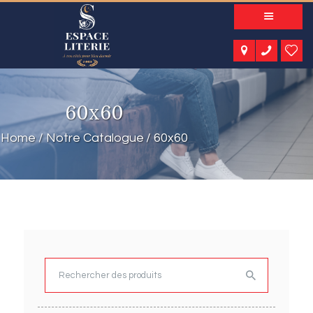
A PROPOS
NOS PRODUITS
NOTRE CATALOGUE
ESPACE KIDS
60x60
ESPACE SENIORS
ESPACE NATURE
Home
Notre Catalogue
60x60
ACTUALITÉS
CONTACT
Rechercher