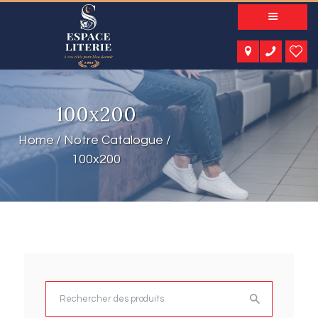
A PROPOS
NOS PRODUITS
NOTRE CATALOGUE
ESPACE KIDS
100x200
ESPACE SENIORS
ESPACE NATURE
Home
Notre Catalogue
ACTUALITÉS
100x200
CONTACT
Rechercher