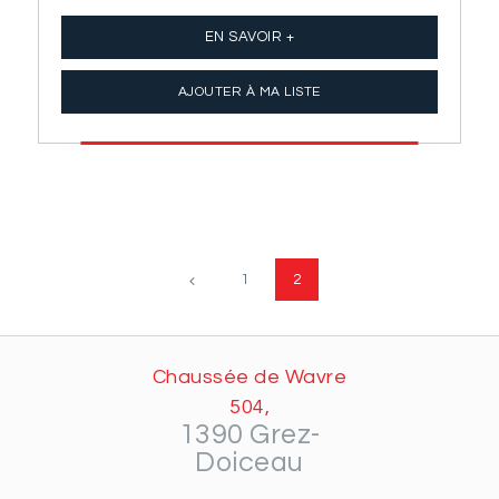
EN SAVOIR +
AJOUTER À MA LISTE
1
←
2
Chaussée de Wavre
504,
1390 Grez-
Doiceau