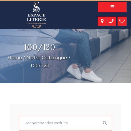
A PROPOS
NOS PRODUITS
NOTRE CATALOGUE
ESPACE KIDS
100/120
ESPACE SENIORS
ESPACE NATURE
Home
Notre Catalogue
ACTUALITÉS
100/120
CONTACT
Rechercher