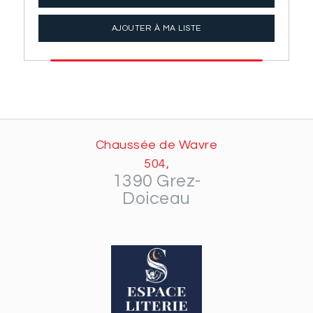
AJOUTER À MA LISTE
Chaussée de Wavre
504,
1390 Grez-
Doiceau