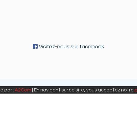
Visitez-nous sur facebook
é par :
A2Com
| En navigant sur ce site, vous acceptez notre
p