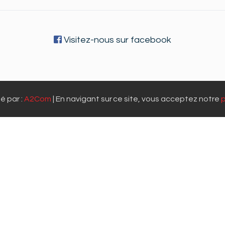
Visitez-nous sur facebook
é par :
A2Com
| En navigant sur ce site, vous acceptez notre
p