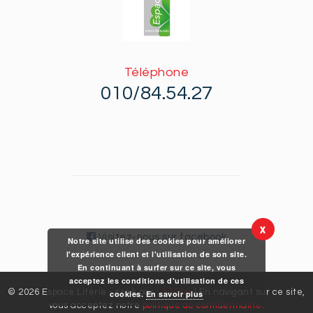
Téléphone
010/84.54.27
X
Visitez-nous sur facebook
Notre site utilise des cookies pour améliorer
l'expérience client et l'utilisation de son site.
En continuant à surfer sur ce site, vous
acceptez les conditions d'utilisation de ces
© 2026 Espace Literie - créé par :
A2Com
| En navigant sur ce site,
cookies.
En savoir plus
vous acceptez notre
politique de confidentialité.