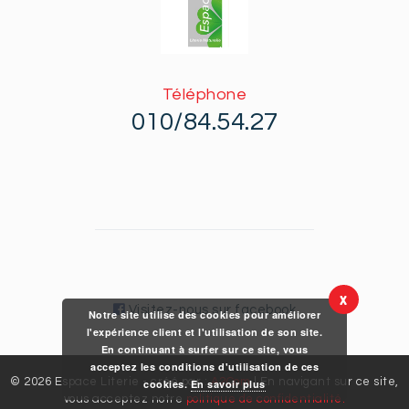
Téléphone
010/84.54.27
X
Visitez-nous sur facebook
Notre site utilise des cookies pour améliorer
l'expérience client et l'utilisation de son site.
En continuant à surfer sur ce site, vous
acceptez les conditions d'utilisation de ces
© 2026 Espace Literie - créé par :
A2Com
| En navigant sur ce site,
cookies.
En savoir plus
vous acceptez notre
politique de confidentialité.