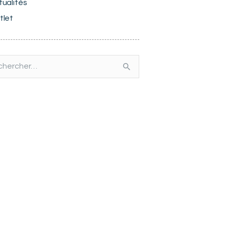
tualités
tlet
rcher :