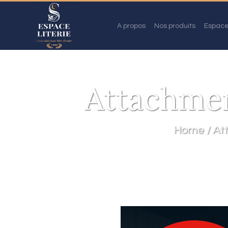
A propos
Nos produits
Espace
Attachme
Home
At