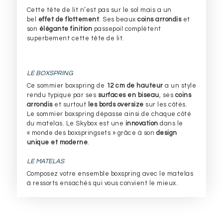
Cette tête de lit n’est pas sur le sol mais a un
bel
effet de flottement
. Ses beaux
coins arrondis
et
son
élégante finition
passepoil complètent
superbement cette tête de lit.
LE BOXSPRING
Ce sommier boxspring de
12 cm de hauteur
a un style
rendu typique par ses
surfaces en biseau
, ses
coins
arrondis
et surtout
les bords oversize
sur les côtés.
Le sommier boxspring dépasse ainsi de chaque côté
du matelas. Le Skybox est une
innovation
dans le
« monde des boxspringsets » grâce à son
design
unique et moderne
.
LE MATELAS
Composez votre ensemble boxspring avec le matelas
à ressorts ensachés qui vous convient le mieux.