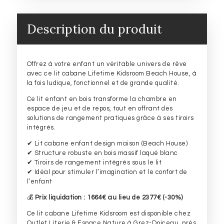
tiroirs
r
k
s
n
t
–
Promotion
Description du produit
-30%
Offrez à votre enfant un véritable univers de rêve
avec ce lit cabane Lifetime Kidsroom Beach House, à
la fois ludique, fonctionnel et de grande qualité.
Ce lit enfant en bois transforme la chambre en
espace de jeu et de repos, tout en offrant des
solutions de rangement pratiques grâce à ses tiroirs
intégrés.
✔ Lit cabane enfant design maison (Beach House)
✔ Structure robuste en bois massif laqué blanc
✔ Tiroirs de rangement intégrés sous le lit
✔ Idéal pour stimuler l’imagination et le confort de
l’enfant
💰
Prix liquidation : 1664€ au lieu de 2377€ (-30%)
Ce lit cabane Lifetime Kidsroom est disponible chez
Outlet Literie & Espace Nature à Grez-Doiceau, près