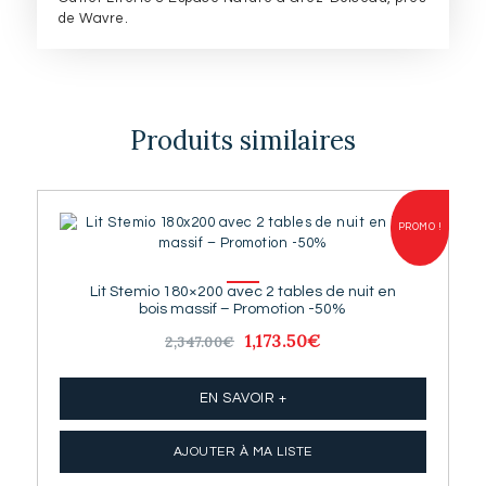
de Wavre.
Produits similaires
PROMO !
Lit Stemio 180×200 avec 2 tables de nuit en
bois massif – Promotion -50%
Le
1,173.50
€
Le
2,347.00
€
prix
prix
initial
actuel
était :
est :
EN SAVOIR +
2,347.00€.
1,173.50€.
AJOUTER À MA LISTE