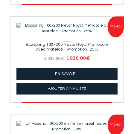
PROMO !
Boxspring 160×200 Revor Royal Metropole
avec matelas – Promotion -25%
Le
1,826.00
€
Le
2,435.00
€
prix
prix
initial
actuel
était :
est :
EN SAVOIR +
2,435.00€.
1,826.00€.
AJOUTER À MA LISTE
PROMO !