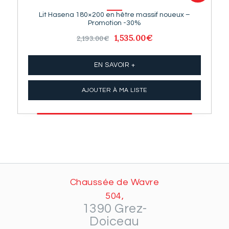
Lit Hasena 180×200 en hêtre massif noueux –
Promotion -30%
Le
1,535.00
€
Le
2,193.00
€
prix
prix
initial
actuel
était :
est :
EN SAVOIR +
2,193.00€.
1,535.00€.
AJOUTER À MA LISTE
Chaussée de Wavre
504,
1390 Grez-
Doiceau