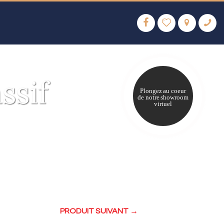
ssif
Plongez au coeur
de notre showroom
virtuel
PRODUIT SUIVANT →