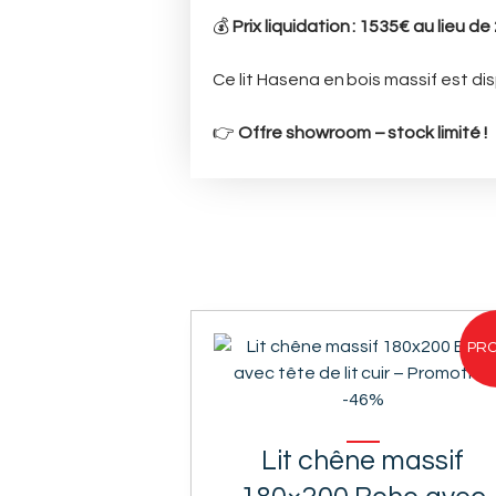
💰
Prix liquidation : 1535€ au lieu d
Ce lit Hasena en bois massif est d
👉
Offre showroom – stock limité !
PRO
Lit chêne massif