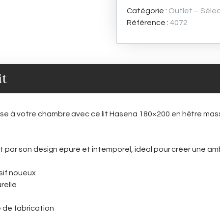
t
e
t
t
k
hêtre
Catégorie :
Outlet – Sélec
a
b
t
e
e
massif
g
o
e
r
d
Référence :
4072
e
o
r
e
I
noueux
r
k
s
n
–
t
Promotion
-30%
it
se à votre chambre avec ce lit Hasena 180×200 en hêtre massi
uit par son design épuré et intemporel, idéal pour créer une a
sif noueux
relle
 de fabrication