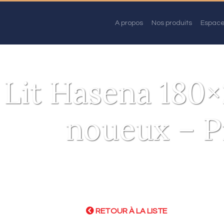
A propos
Nos produits
Espace
Lit Hasena 180×
noueux – 
RETOUR À LA LISTE