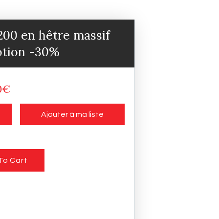
200 en hêtre massif
tion -30%
Le
0
€
prix
actuel
Ajouter à ma liste
:
est :
.00€.
1,535.00€.
To Cart