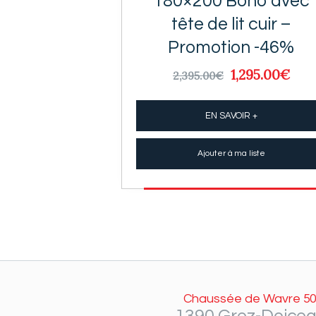
180×200 Boho avec
tête de lit cuir –
Promotion -46%
Le
1,295.00
€
Le
2,395.00
€
prix
pri
initial
act
EN SAVOIR +
était :
est 
2,395.00€.
1,29
Ajouter à ma liste
Chaussée de Wavre 50
1390 Grez-Doice