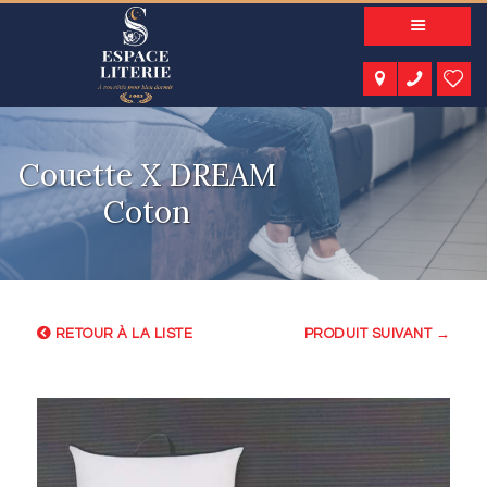
A PROPOS
NOS PRODUITS
NOTRE CATALOGUE
ESPACE KIDS
Couette X DREAM
ESPACE SENIORS
Coton
ESPACE NATURE
ACTUALITÉS
CONTACT
RETOUR À LA LISTE
PRODUIT SUIVANT →