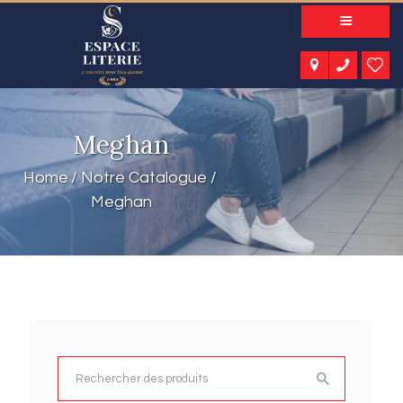
A PROPOS
NOS PRODUITS
NOTRE CATALOGUE
ESPACE KIDS
Meghan
ESPACE SENIORS
ESPACE NATURE
Home
Notre Catalogue
ACTUALITÉS
Meghan
CONTACT
Rechercher