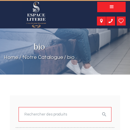
A PROPOS
NOS PRODUITS
NOTRE CATALOGUE
ESPACE KIDS
bio
ESPACE SENIORS
ESPACE NATURE
Home
Notre Catalogue
bio
ACTUALITÉS
CONTACT
Rechercher