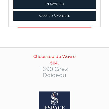
EN SAVOIR +
AJOUTER À MA LISTE
Chaussée de Wavre
504,
1390 Grez-
Doiceau