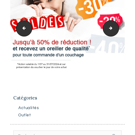
AdobeStock_625980073
Voucher_ou
Catégories
Actualités
Outlet
Rechercher :