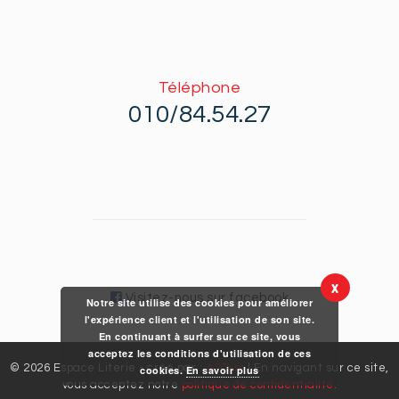
Téléphone
010/84.54.27
X
Visitez-nous sur facebook
Notre site utilise des cookies pour améliorer
l'expérience client et l'utilisation de son site.
En continuant à surfer sur ce site, vous
acceptez les conditions d'utilisation de ces
© 2026 Espace Literie - créé par :
A2Com
| En navigant sur ce site,
cookies.
En savoir plus
vous acceptez notre
politique de confidentialité.