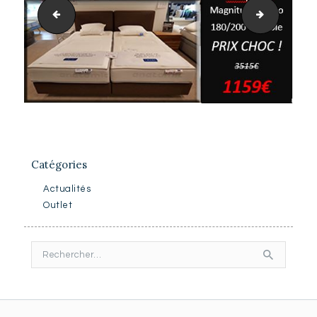
conditions hiver
promo_avr
Catégories
Actualités
Outlet
Rechercher :