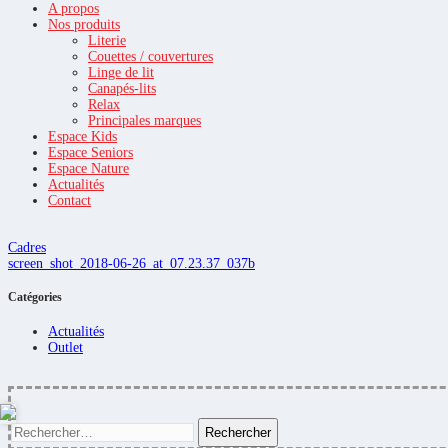
A propos
Nos produits
Literie
Couettes / couvertures
Linge de lit
Canapés-lits
Relax
Principales marques
Espace Kids
Espace Seniors
Espace Nature
Actualités
Contact
Cadres
screen_shot_2018-06-26_at_07.23.37_037b
Catégories
Actualités
Outlet
Rechercher :