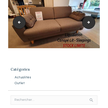
Canapé lit Xena
Liquidati
Catégories
Actualités
Outlet
Rechercher :