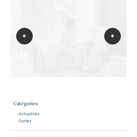
logo-white_846d
Linge_de_
Catégories
Actualités
Outlet