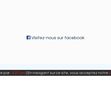
Visitez-nous sur facebook
é par :
A2Com
| En navigant sur ce site, vous acceptez notre
p