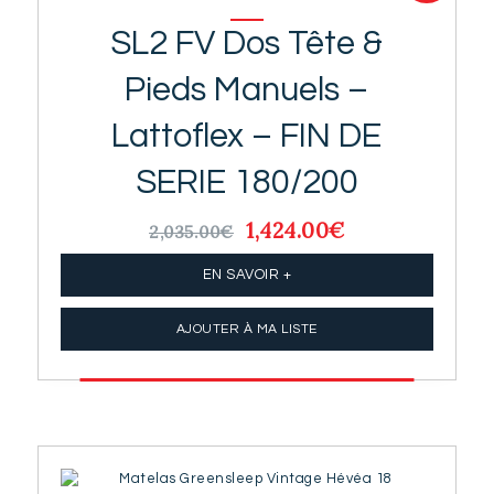
SL2 FV Dos Tête &
Pieds Manuels –
Lattoflex – FIN DE
SERIE 180/200
Le
1,424.00
€
Le
2,035.00
€
prix
prix
initial
actuel
EN SAVOIR +
était :
est :
2,035.00€.
1,424.00€.
AJOUTER À MA LISTE