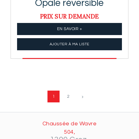
Opale réversible
PRIX SUR DEMANDE
EN SAVOIR +
AJOUTER À MA LISTE
1
2
→
Chaussée de Wavre
504,