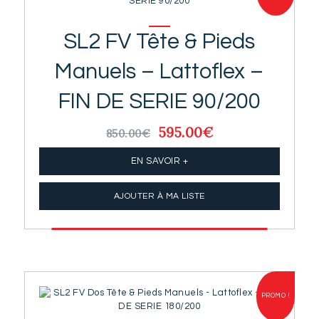
SL2 FV Tête & Pieds
Manuels – Lattoflex –
FIN DE SERIE 90/200
Le
595.00
€
Le
850.00
€
prix
prix
initial
actuel
EN SAVOIR +
était :
est :
850.00€.
595.00€.
AJOUTER À MA LISTE
PROMO !