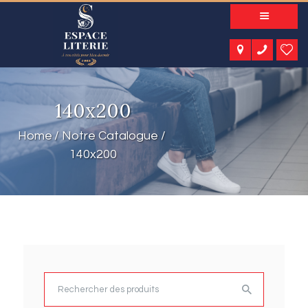
A PROPOS
NOS PRODUITS
NOTRE CATALOGUE
ESPACE KIDS
140x200
ESPACE SENIORS
ESPACE NATURE
Home
Notre Catalogue
ACTUALITÉS
140x200
CONTACT
Rechercher