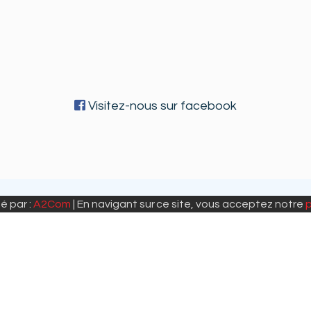
Visitez-nous sur facebook
é par :
A2Com
| En navigant sur ce site, vous acceptez notre
p