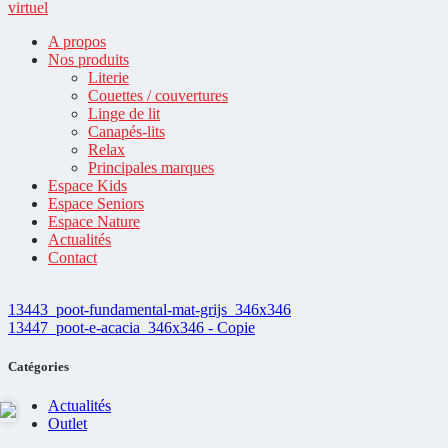
virtuel
A propos
Nos produits
Literie
Couettes / couvertures
Linge de lit
Canapés-lits
Relax
Principales marques
Espace Kids
Espace Seniors
Espace Nature
Actualités
Contact
13443_poot-fundamental-mat-grijs_346x346
13447_poot-e-acacia_346x346 - Copie
Catégories
Actualités
Outlet