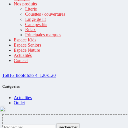
Nos produits
Literie
Couettes / couvertures
Linge de lit
Canapés-lits
Relax
Principales marques
Espace Kids
Espace Seniors
Espace Nature
Actualités
Contact
16816_hoofdfoto-4_120x120
Catégories
Actualités
Outlet
Rechercher :