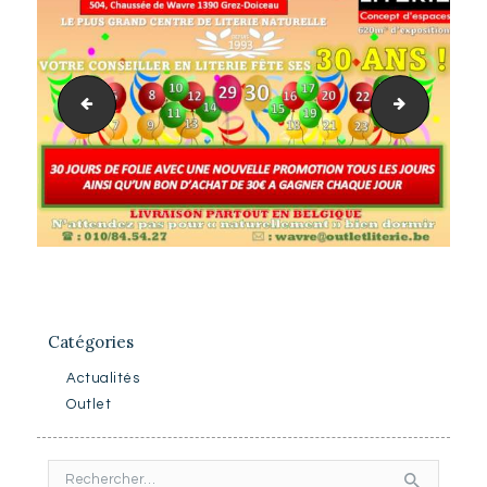
Action valable du 301 jusqu'au 31012023 (1)
Recevez un
Catégories
Actualités
Outlet
Rechercher :