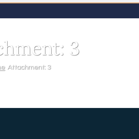
chment: 3
me
Attachment: 3