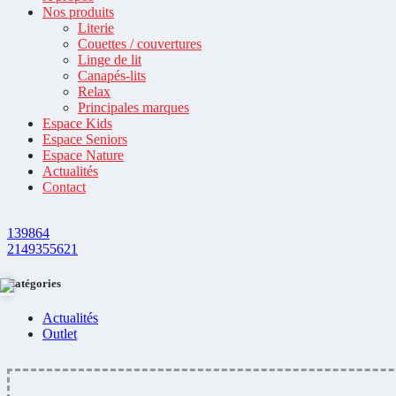
Nos produits
Literie
Couettes / couvertures
Linge de lit
Canapés-lits
Relax
Principales marques
Espace Kids
Espace Seniors
Espace Nature
Actualités
Contact
139864
2149355621
Catégories
Actualités
Outlet