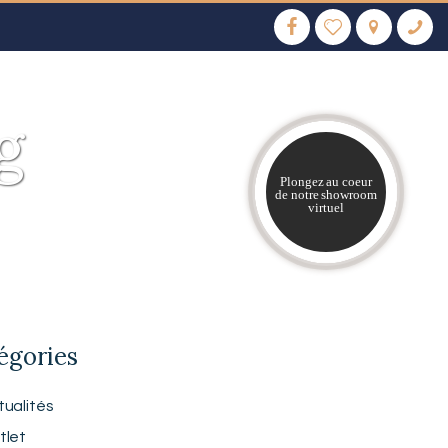
g
Plongez au coeur
de notre showroom
virtuel
égories
tualités
tlet