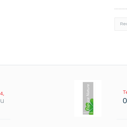
Reche
T
4,
0
au