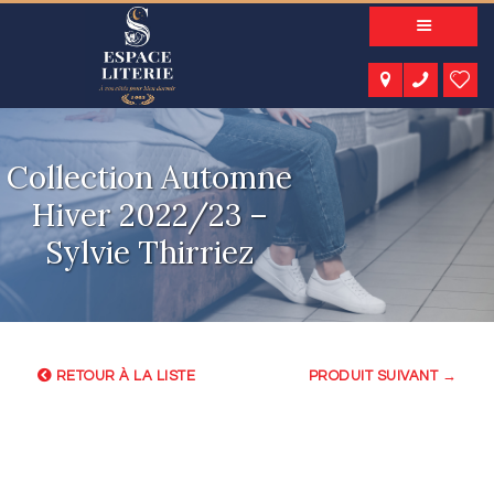
A PROPOS
NOS PRODUITS
NOTRE CATALOGUE
ESPACE KIDS
Collection Automne
ESPACE SENIORS
Hiver 2022/23 –
ESPACE NATURE
Sylvie Thirriez
ACTUALITÉS
CONTACT
RETOUR À LA LISTE
PRODUIT SUIVANT →