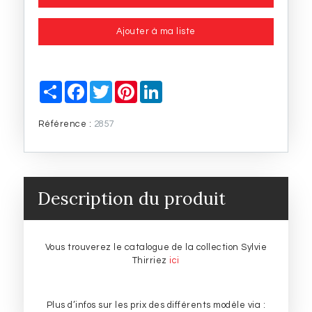
Ajouter à ma liste
P
F
T
P
L
a
a
w
i
i
r
c
i
n
n
t
e
t
t
k
Référence :
2857
a
b
t
e
e
g
o
e
r
d
e
o
r
e
I
r
k
s
n
t
Description du produit
Vous trouverez le catalogue de la collection Sylvie
Thirriez
ici
Plus d’infos sur les prix des différents modèle via :