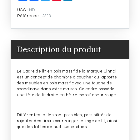
r
c
i
n
n
-
t
e
t
t
k
UGS :
ND
Hêtre
a
b
t
e
e
Référence :
2313
Naturel
g
o
e
r
d
Huilé
e
o
r
e
I
r
k
s
n
t
Description du produit
Le Cadre de lit en bois massif de la marque Cinnal
est un concept de chambre à coucher qui apporte
des meubles en bois massif avec une touche de
scandinave dans votre maison. Ce cadre possède
une tête de lit droite en hêtre massif coeur rouge.
Différentes tailles sont possibles, possibilités de
rajouter des tiroirs pour ranger le linge de lit, ainsi
que des tables de nuit suspendues.