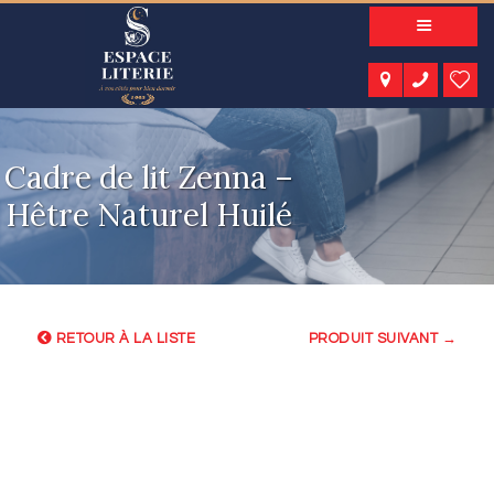
A PROPOS
NOS PRODUITS
NOTRE CATALOGUE
ESPACE KIDS
Cadre de lit Zenna –
ESPACE SENIORS
ESPACE NATURE
Hêtre Naturel Huilé
ACTUALITÉS
CONTACT
RETOUR À LA LISTE
PRODUIT SUIVANT →