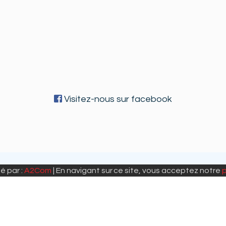
Visitez-nous sur facebook
é par :
A2Com
| En navigant sur ce site, vous acceptez notre
p