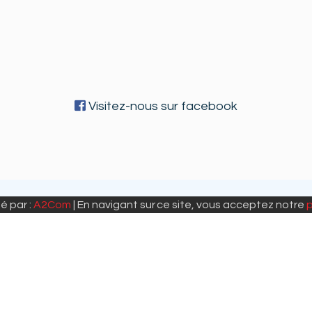
Visitez-nous sur facebook
é par :
A2Com
| En navigant sur ce site, vous acceptez notre
p